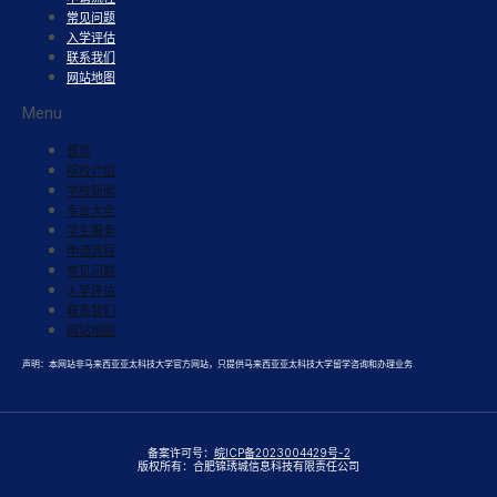
常见问题
入学评估
联系我们
网站地图
Menu
首页
院校介绍
学校新闻
专业大全
学生服务
申请流程
常见问题
入学评估
联系我们
网站地图
声明：本网站非马来西亚亚太科技大学官方网站，只提供马来西亚亚太科技大学留学咨询和办理业务.
备案许可号：
皖ICP备2023004429号-2
版权所有：合肥锦琇城信息科技有限责任公司