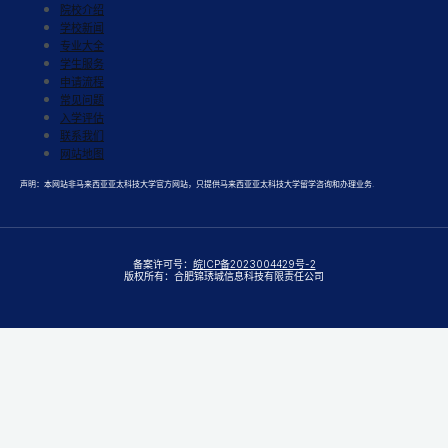
院校介绍
学校新闻
专业大全
学生服务
申请流程
常见问题
入学评估
联系我们
网站地图
声明：本网站非马来西亚亚太科技大学官方网站，只提供马来西亚亚太科技大学留学咨询和办理业务.
备案许可号：
皖ICP备2023004429号-2
版权所有：合肥锦琇城信息科技有限责任公司