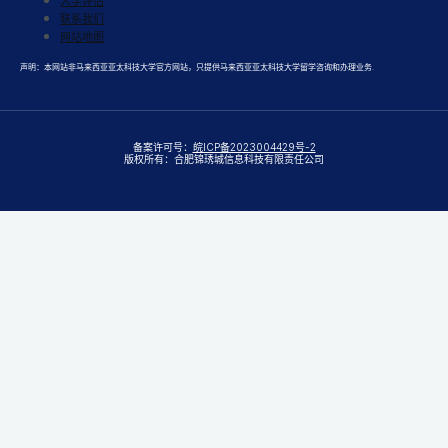
入学评估
联系我们
网站地图
声明：本网站非马来西亚亚太科技大学官方网站，只提供马来西亚亚太科技大学留学咨询和办理业务.
备案许可号：
皖ICP备2023004429号-2
版权所有：合肥锦琇城信息科技有限责任公司