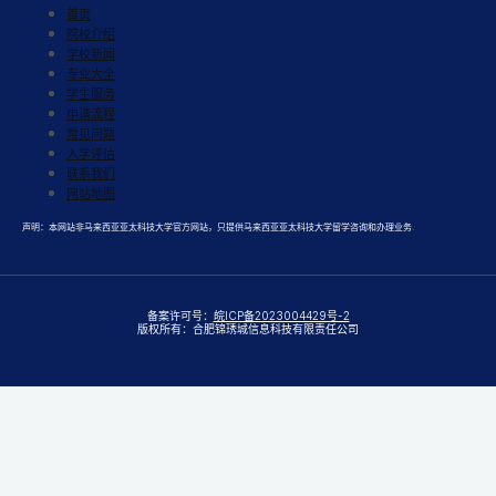
首页
院校介绍
学校新闻
专业大全
学生服务
申请流程
常见问题
入学评估
联系我们
网站地图
声明：本网站非马来西亚亚太科技大学官方网站，只提供马来西亚亚太科技大学留学咨询和办理业务.
备案许可号：
皖ICP备2023004429号-2
版权所有：合肥锦琇城信息科技有限责任公司